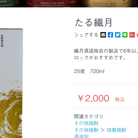
たる繊月
シェアする
繊月酒造独自の製法で6年以
ロックがおすすめです。
25度 720ml
￥2,000
税込
関連カテゴリ
その他焼酎
その他焼酎
＞
球磨焼酎
酒造別