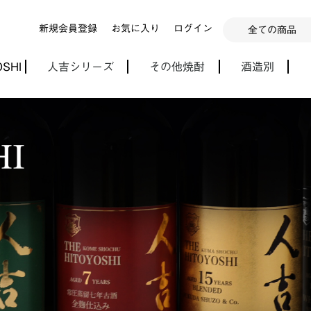
新規会員登録
お気に入り
ログイン
OSHI
人吉シリーズ
その他焼酎
酒造別
単品
ギフトセット
人吉オリジナル
田中蔵
球磨焼酎
麦焼酎
人吉球磨地方の芋焼酎
芋焼酎
黒糖焼酎
その他のお酒（リキュール等）
お湯わりにどうぞ
ミニボトル焼酎
期間限定の厳選焼酎
森伊蔵酒造
川越酒造場
三岳酒造
中村酒造場
村尾酒造
大海酒造
本坊酒造
大口酒造
瑞鷹株式会社
大和一酒造元
亀萬酒造
四ツ谷酒造
富田酒造場
甲斐商店
堤酒造
六調子酒造
鳥飼酒造
高田酒造場
白玉醸造
東酒造
福田酒造
吉永酒造
大石酒造場
明石酒造
寿福酒造場
深野酒造
那須酒造場
さつま無双
林酒造場
八千代伝酒造
恒松酒造
高橋酒造
房の露
繊月酒造
松の泉酒造
常楽酒造
木下醸造所
太久保酒造
豊永酒造