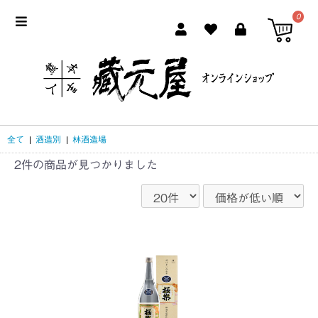
0
全て
|
酒造別
|
林酒造場
2件
の商品が見つかりました