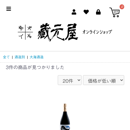
0
全て
|
酒造別
|
大海酒造
3件
の商品が見つかりました