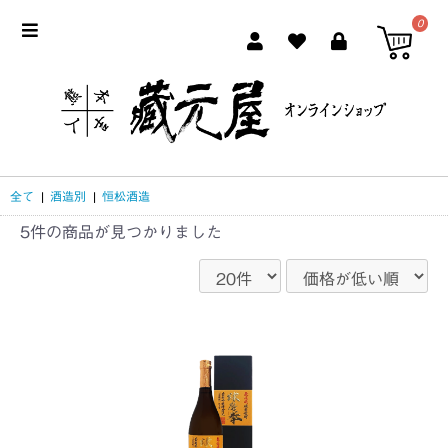
0
全て
|
酒造別
|
恒松酒造
5件
の商品が見つかりました